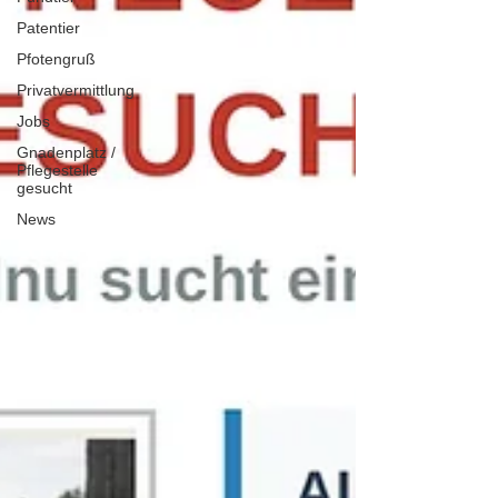
Patentier
Pfotengruß
Privatvermittlung
Jobs
Gnadenplatz /
Pflegestelle
gesucht
News