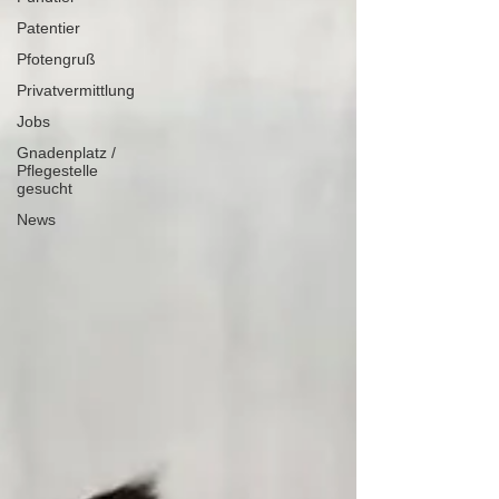
Patentier
Pfotengruß
Privatvermittlung
Jobs
Gnadenplatz /
Pflegestelle
gesucht
News