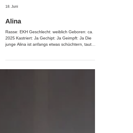
18. Juni
Alina
Rasse: EKH Geschlecht: weiblich Geboren: ca.
2025 Kastriert: Ja Gechipt: Ja Geimpft: Ja Die
junge Alina ist anfangs etwas schüchtern, taut
aber sehr schnell auf und ist dann sehr
menschenbezogen. Alina ist sozialverträglich. Sie
eignet sich sowohl für die Wohnung als auch für
ein Haus mit späterem Freigang.