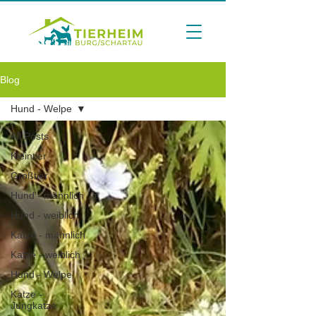
Blog
Hund - Welpe
All Posts
Kleintier
Großtier
Hund - männlich
Hund - weiblich
Katze - männlich
Katze - weiblich
Hund - Welpe
Katze -
Jungkatze