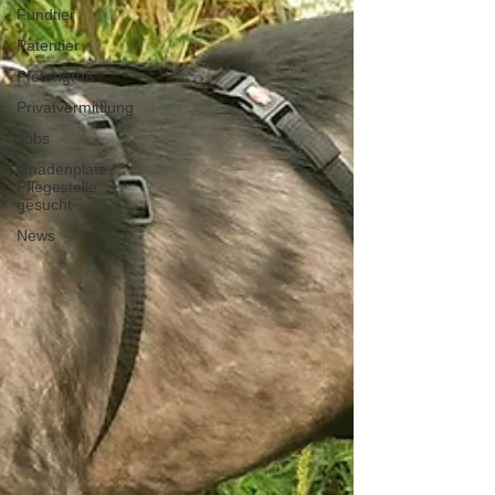
Fundtier
Patentier
Pfotengruß
Privatvermittlung
Jobs
Gnadenplatz /
Pflegestelle
gesucht
News