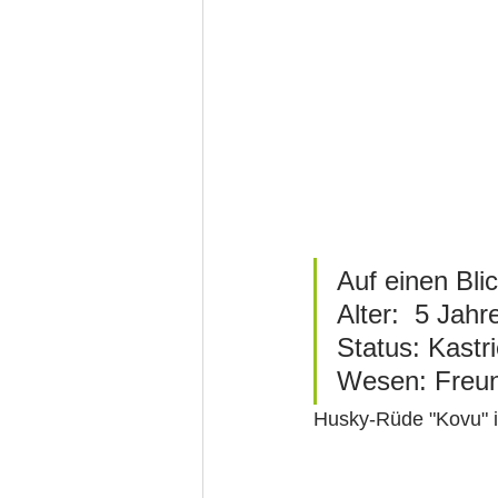
Auf einen Blick: 							
Alter:  5 Jahre 										
Status: Kastrie
Wesen: Freund
Husky-Rüde "Kovu" i