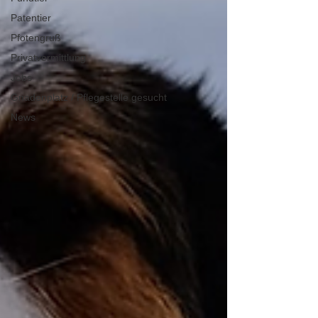
Patentier
Pfotengruß
Privatvermittlung
Jobs
Gnadenplatz / Pflegestelle gesucht
News