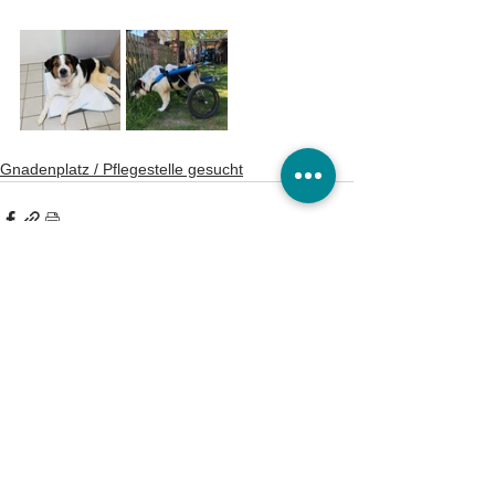
Gnadenplatz / Pflegestelle gesucht
Tierheim Burg/Schartau
Tierschutzverein Burg und Umgebung e.V.
Astrid Finger
Ausbau 2 a
39288 Burg OT Schartau
KONTAKT