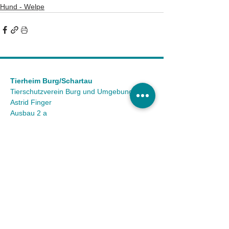
Hund - Welpe
Tierheim Burg/Schartau
Tierschutzverein Burg und Umgebung e.V.
Astrid Finger
Ausbau 2 a
39288 Burg OT Schartau
KONTAKT
Tel.:
(03921) 98 50 32
Fax:
(03921) 72 94 88
Mail:
info@tierheim-burg.de
Impressum &
Datenschutz
Karriere