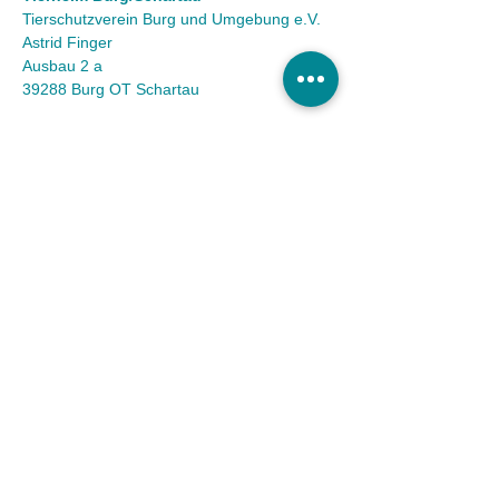
Tierschutzverein Burg und Umgebung e.V.
Astrid Finger
Ausbau 2 a
39288 Burg OT Schartau
KONTAKT
Tel.:
(03921) 98 50 32
Fax:
(03921) 72 94 88
Mail:
info@tierheim-burg.de
Impressum &
Datenschutz
Karriere
Unser Spendenkonto
Tierschutzverein Burg und Umgebung e.V. |
Sparkasse MagdeBurg
IBAN DE36
8105 3272 0511 0161
40 | BIC
NOLADE21MDG