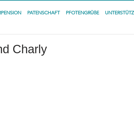
RPENSION
PATENSCHAFT
PFOTENGRÜßE
UNTERSTÜT
nd Charly