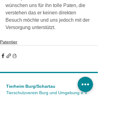
wünschen uns für ihn tolle Paten, die 
verstehen das er keinen direkten 
Besuch möchte und uns jedoch mit der 
Versorgung unterstützt.
Patentier
Tierheim Burg/Schartau
Tierschutzverein Burg und Umgebung e.V.
Astrid Finger
Ausbau 2 a
39288 Burg OT Schartau
KONTAKT
Tel.:
(03921) 98 50 32