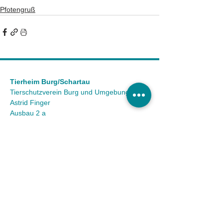
Pfotengruß
Tierheim Burg/Schartau
Tierschutzverein Burg und Umgebung e.V.
Astrid Finger
Ausbau 2 a
39288 Burg OT Schartau
KONTAKT
Tel.:
(03921) 98 50 32
Fax:
(03921) 72 94 88
Mail:
info@tierheim-burg.de
Impressum &
Datenschutz
Karriere