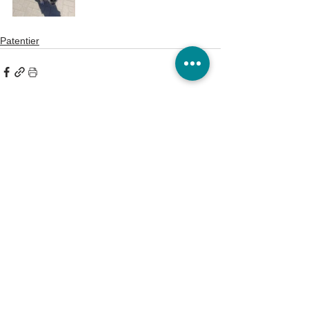
Patentier
Tierheim Burg/Schartau
Tierschutzverein Burg und Umgebung e.V.
Astrid Finger
Ausbau 2 a
39288 Burg OT Schartau
KONTAKT
Tel.:
(03921) 98 50 32
Fax:
(03921) 72 94 88
Mail:
info@tierheim-burg.de
Impressum &
Datenschutz