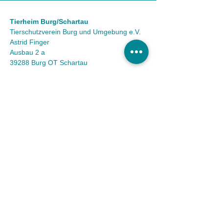
Tierheim Burg/Schartau
Tierschutzverein Burg und Umgebung e.V.
Astrid Finger
Ausbau 2 a
39288 Burg OT Schartau
KONTAKT
Tel.:
(03921) 98 50 32
Fax:
(03921) 72 94 88
Mail:
info@tierheim-burg.de
Impressum &
Datenschutz
Karriere
Unser Spendenkonto
Tierschutzverein Burg und Umgebung e.V. |