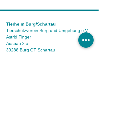
Tierheim Burg/Schartau
Tierschutzverein Burg und Umgebung e.V.
Astrid Finger
Ausbau 2 a
39288 Burg OT Schartau
KONTAKT
Tel.:
(03921) 98 50 32
Fax:
(03921) 72 94 88
Mail:
info@tierheim-burg.de
Impressum &
Datenschutz
Karriere
Unser Spendenkonto