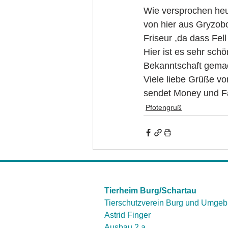
Wie versprochen heu
von hier aus Gryzob
Friseur ,da dass Fel
Hier ist es sehr sch
Bekanntschaft gemac
Viele liebe Grüße vo
sendet Money und Fa
Pfotengruß
Tierheim Burg/Schartau
Tierschutzverein Burg und Umgeb
Astrid Finger
Ausbau 2 a