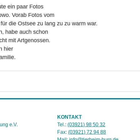
te ein paar Fotos 
owo. Vorab Fotos vom
l für die Ostsee zu lang zu zu warm war.
ön, habe auch schon 
ht mit Artgenossen. 
n hier
milie. 
KONTAKT
ung e.V.
Tel.:
(03921) 98 50 32
Fax:
(03921) 72 94 88
Mail:
info@tierheim-burg.de