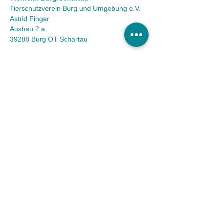
Tierschutzverein Burg und Umgebung e.V.
Astrid Finger
Ausbau 2 a
39288 Burg OT Schartau
KONTAKT
Tel.:
(03921) 98 50 32
Fax:
(03921) 72 94 88
Mail:
info@tierheim-burg.de
Impressum &
Datenschutz
Karriere
Unser Spendenkonto
Tierschutzverein Burg und Umgebung e.V. |
Sparkasse MagdeBurg
IBAN DE36
8105 3272 0511 0161
40 | BIC
NOLADE21MDG