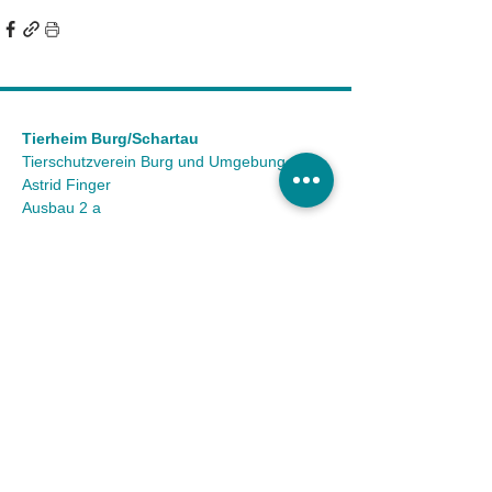
Tierheim Burg/Schartau
Tierschutzverein Burg und Umgebung e.V.
Astrid Finger
Ausbau 2 a
39288 Burg OT Schartau
KONTAKT
Tel.:
(03921) 98 50 32
Fax:
(03921) 72 94 88
Mail:
info@tierheim-burg.de
Impressum &
Datenschutz
Karriere