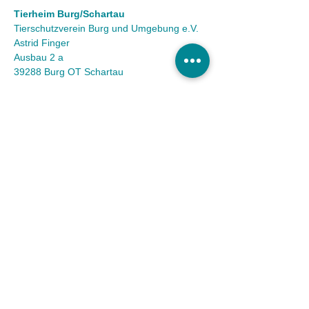
Tierheim Burg/Schartau
Tierschutzverein Burg und Umgebung e.V.
Astrid Finger
Ausbau 2 a
39288 Burg OT Schartau
KONTAKT
Tel.:
(03921) 98 50 32
Fax:
(03921) 72 94 88
Mail:
info@tierheim-burg.de
Impressum &
Datenschutz
Karriere
Unser Spendenkonto
Tierschutzverein Burg und Umgebung e.V. |
Sparkasse MagdeBurg