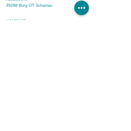
39288 Burg OT Schartau
KONTAKT
Tel.:
(03921) 98 50 32
Fax:
(03921) 72 94 88
Mail:
info@tierheim-burg.de
Impressum &
Datenschutz
Karriere
Unser Spendenkonto
Tierschutzverein Burg und Umgebung e.V. |
Sparkasse MagdeBurg
IBAN DE36
8105 3272 0511 0161
40 | BIC
NOLADE21MDG