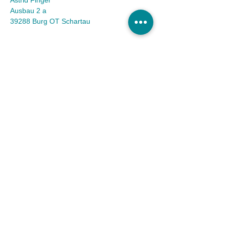
Astrid Finger
Ausbau 2 a
39288 Burg OT Schartau
KONTAKT
Tel.:
(03921) 98 50 32
Fax:
(03921) 72 94 88
Mail:
info@tierheim-burg.de
Impressum &
Datenschutz
Karriere
Unser Spendenkonto
Tierschutzverein Burg und Umgebung e.V. |
Sparkasse MagdeBurg
IBAN DE36
8105 3272 0511 0161
40 | BIC
NOLADE21MDG