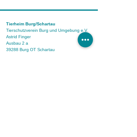
Tierheim Burg/Schartau
Tierschutzverein Burg und Umgebung e.V.
Astrid Finger
Ausbau 2 a
39288 Burg OT Schartau
KONTAKT
Tel.:
(03921) 98 50 32
Fax:
(03921) 72 94 88
Mail:
info@tierheim-burg.de
Impressum &
Datenschutz
Karriere
Unser Spendenkonto