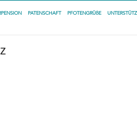
RPENSION
PATENSCHAFT
PFOTENGRÜßE
UNTERSTÜT
nz