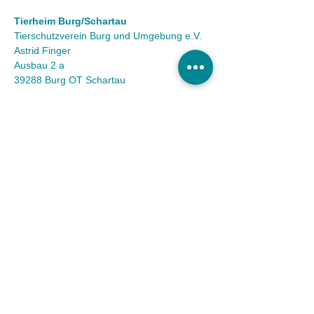
Tierheim Burg/Schartau
Tierschutzverein Burg und Umgebung e.V.
Astrid Finger
Ausbau 2 a
39288 Burg OT Schartau
KONTAKT
Tel.:
(03921) 98 50 32
Fax:
(03921) 72 94 88
Mail:
info@tierheim-burg.de
Impressum &
Datenschutz
Karriere
Unser Spendenkonto
Tierschutzverein Burg und Umgebung e.V. |
Sparkasse MagdeBurg