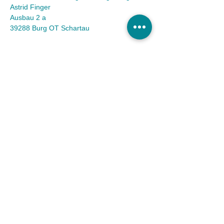
Astrid Finger
Ausbau 2 a
39288 Burg OT Schartau
KONTAKT
Tel.:
(03921) 98 50 32
Fax:
(03921) 72 94 88
Mail:
info@tierheim-burg.de
Impressum &
Datenschutz
Karriere
Unser Spendenkonto
Tierschutzverein Burg und Umgebung e.V. |
Sparkasse MagdeBurg
IBAN DE36
8105 3272 0511 0161
40 | BIC
NOLADE21MDG