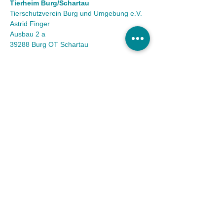
Tierheim Burg/Schartau
Tierschutzverein Burg und Umgebung e.V.
Astrid Finger
Ausbau 2 a
39288 Burg OT Schartau
KONTAKT
Tel.:
(03921) 98 50 32
Fax:
(03921) 72 94 88
Mail:
info@tierheim-burg.de
Impressum &
Datenschutz
Karriere
Unser Spendenkonto
Tierschutzverein Burg und Umgebung e.V. |
Sparkasse MagdeBurg
IBAN DE36
8105 3272 0511 0161
40 | BIC