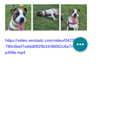
https://video.wixstatic.com/video/042394_4e
790c6bef7a4dd0829b1fc96062c6e7/480p/m
p4/file.mp4
Patentier