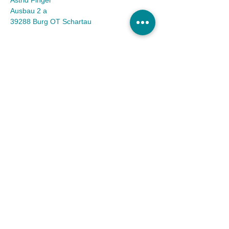
Astrid Finger
Ausbau 2 a
39288 Burg OT Schartau
KONTAKT
Tel.:
(03921) 98 50 32
Fax:
(03921) 72 94 88
Mail:
info@tierheim-burg.de
Impressum &
Datenschutz
Karriere
Unser Spendenkonto
Tierschutzverein Burg und Umgebung e.V. |
Sparkasse MagdeBurg
IBAN DE36
8105 3272 0511 0161
40 | BIC
NOLADE21MDG