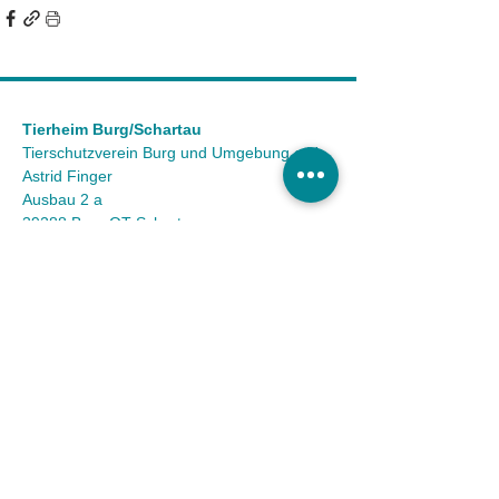
Tierheim Burg/Schartau
Tierschutzverein Burg und Umgebung e.V.
Astrid Finger
Ausbau 2 a
39288 Burg OT Schartau
KONTAKT
Tel.:
(03921) 98 50 32
Fax:
(03921) 72 94 88
Mail:
info@tierheim-burg.de
Impressum &
Datenschutz
Karriere