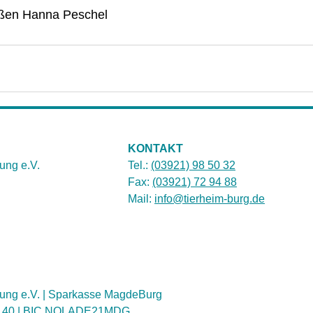
üßen Hanna Peschel
KONTAKT
ung e.V.
Tel.:
(03921) 98 50 32
Fax:
(03921) 72 94 88
Mail:
info@tierheim-burg.de
ung e.V. | Sparkasse MagdeBurg
1 40 | BIC NOLADE21MDG