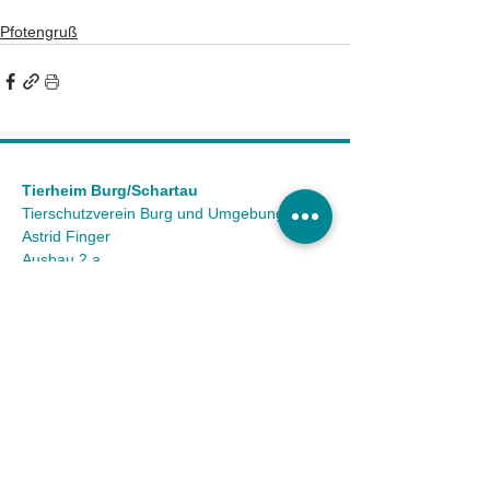
Pfotengruß
Tierheim Burg/Schartau
Tierschutzverein Burg und Umgebung e.V.
Astrid Finger
Ausbau 2 a
39288 Burg OT Schartau
KONTAKT
Tel.:
(03921) 98 50 32
Fax:
(03921) 72 94 88
Mail:
info@tierheim-burg.de
Impressum &
Datenschutz
Karriere