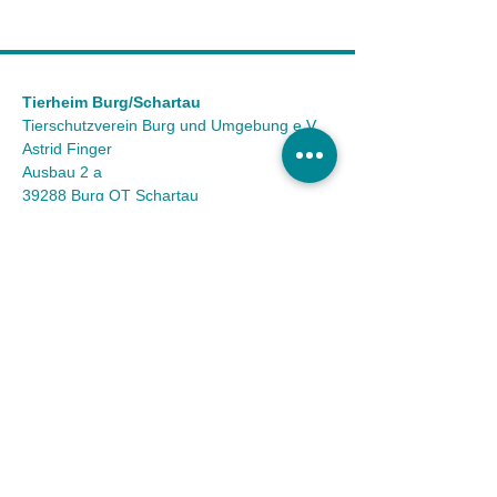
Tierheim Burg/Schartau
Tierschutzverein Burg und Umgebung e.V.
Astrid Finger
Ausbau 2 a
39288 Burg OT Schartau
KONTAKT
Tel.:
(03921) 98 50 32
Fax:
(03921) 72 94 88
Mail:
info@tierheim-burg.de
Impressum &
Datenschutz
Karriere