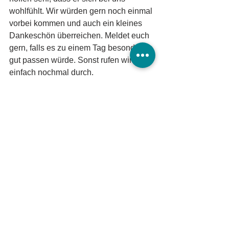
wohlfühlt. Wir würden gern noch einmal 
vorbei kommen und auch ein kleines 
Dankeschön überreichen. Meldet euch 
gern, falls es zu einem Tag besonders 
gut passen würde. Sonst rufen wir 
einfach nochmal durch.
Alles Liebe von uns 5
Gavin, Mina, Johanna, Kiro und Anna
Pfotengruß
Tierheim Burg/Schartau
Tierschutzverein Burg und Umgebung e.V.