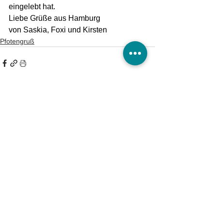
eingelebt hat.
Liebe Grüße aus Hamburg
von Saskia, Foxi und Kirsten
Pfotengruß
Tierheim Burg/Schartau
Tierschutzverein Burg und Umgebung e.V.
Astrid Finger
Ausbau 2 a
39288 Burg OT Schartau
KONTAKT
Tel.:
(03921) 98 50 32
Fax:
(03921) 72 94 88
Mail:
info@tierheim-burg.de