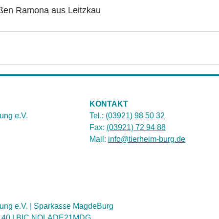
üßen Ramona aus Leitzkau
KONTAKT
ung e.V.
Tel.:
(03921) 98 50 32
Fax:
(03921) 72 94 88
Mail:
info@tierheim-burg.de
ung e.V. | Sparkasse MagdeBurg
1 40 | BIC NOLADE21MDG