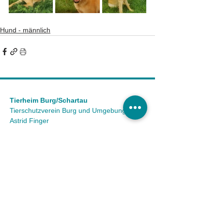
Hund - männlich
Tierheim Burg/Schartau
Tierschutzverein Burg und Umgebung e.V.
Astrid Finger
Ausbau 2 a
39288 Burg OT Schartau
KONTAKT
Tel.:
(03921) 98 50 32
Fax:
(03921) 72 94 88
Mail:
info@tierheim-burg.de