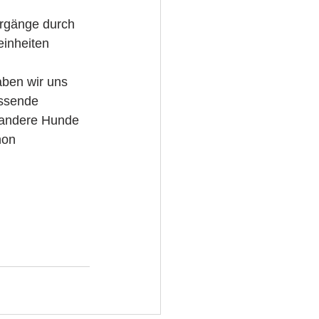
ergänge durch 
einheiten 
haben wir uns 
ssende 
h andere Hunde 
hon 