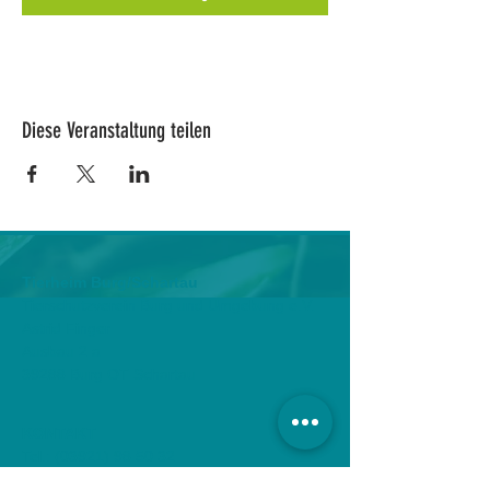
Diese Veranstaltung teilen
Tierheim Burg/Schartau
Tierschutzverein Burg und Umgebung e.V.
Astrid Finger
Ausbau 2 a
39288 Burg OT Schartau
KONTAKT
Tel.:
(03921) 98 50 32
Fax:
(03921) 72 94 88